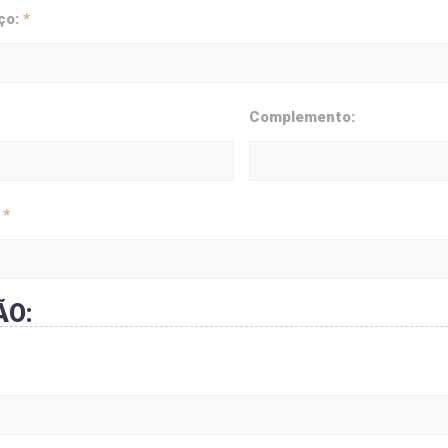
ço:
*
Complemento:
:
*
ÃO: