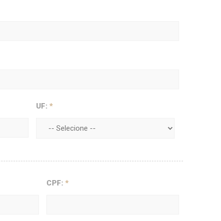
UF:
*
CPF:
*