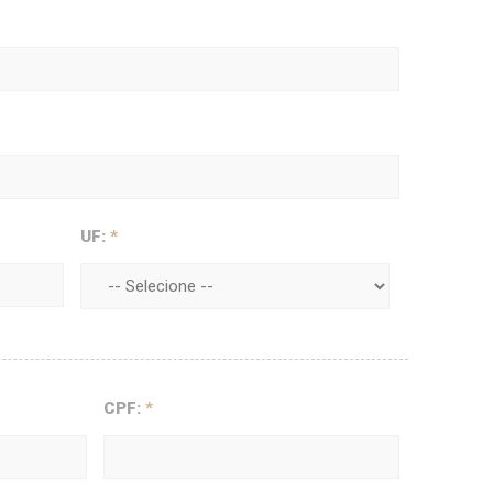
UF:
*
CPF:
*